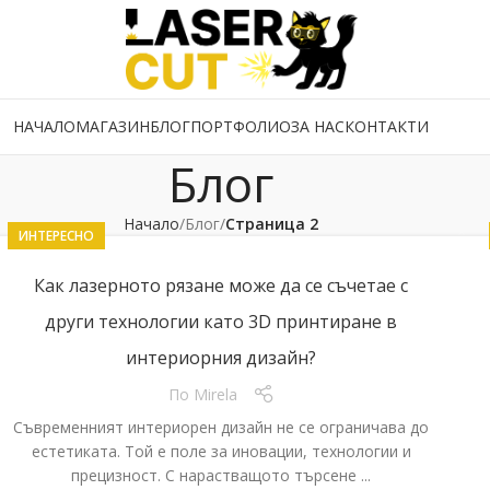
НАЧАЛО
МАГАЗИН
БЛОГ
ПОРТФОЛИО
ЗА НАС
КОНТАКТИ
Блог
Начало
Блог
Страница 2
ИНТЕРЕСНО
Как лазерното рязане може да се съчетае с
други технологии като 3D принтиране в
интериорния дизайн?
По
Mirela
Съвременният интериорен дизайн не се ограничава до
естетиката. Той е поле за иновации, технологии и
прецизност. С нарастващото търсене ...