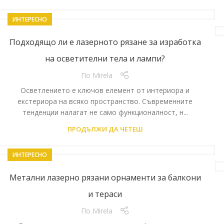
ИНТЕРЕСНО
Подходящо ли е лазерното рязане за изработка
на осветителни тела и лампи?
По
Mirela
Осветлението е ключов елемент от интериора и
екстериора на всяко пространство. Съвременните
тенденции налагат не само функционалност, н...
ПРОДЪЛЖИ ДА ЧЕТЕШ
ИНТЕРЕСНО
Метални лазерно рязани орнаменти за балкони
и тераси
По
Mirela