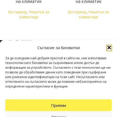
на климатик
на климатик
Екстериор
,
Решетки за
Екстериор
,
Решетки за
климатици
климатици
Съгласие за бисквитки
Прецизна лазерна обработка на алуминий, поцинкована, черна
и неръждаема стомана.
За да осигурим най-добрия престой в сайта ни, ние използваме
Адрес: гр. Варна, България ул. „Атанас Москов“ 14А
технологии като бисквитки за съхраняване и/или достъп до
информация за устройството. Съгласието с тези технологии ще ни
Телефон: +359 52 960 306
позволи да обработваме данни като поведение при сърфиране
Имейл: office@lasercut.bg
или уникални идентификатори на този сайт. Несъгласието или
оттеглянето на съгласието може да повлияе неблагоприятно на
ПУБЛИКАЦИИ
определени характеристики и функции.
ПОЛЕЗНИ ВРЪЗКИ
Приеми
СОЦИАЛНИ МРЕЖИ
Всички права запазени
LaserCut
Откажи