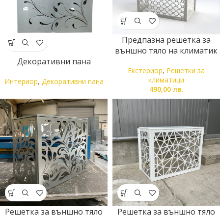
Предпазна решетка за
външно тяло на климатик
Декоративни пана
Екстериор
,
Решетки за
климатици
Интериор
,
Декоративни пана
490,00
лв.
Решетка за външно тяло
Решетка за външно тяло