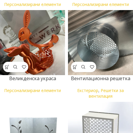
Персонализирани елементи
Персонализирани елементи
Великденска украса
Вентилационна решетка
Персонализирани елементи
Екстериор
,
Решетки за
вентилация