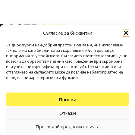
Съгласие за бисквитки
Прецизна лазерна обработка на алуминий, поцинкована, черна
и неръждаема стомана.
За да осигурим най-добрия престой в сайта ни, ние използваме
Адрес: гр. Варна, България ул. „Атанас Москов“ 14А
технологии като бисквитки за съхраняване и/или достъп до
информация за устройството. Съгласието с тези технологии ще ни
Телефон: +359 52 960 306
позволи да обработваме данни като поведение при сърфиране
Имейл: office@lasercut.bg
или уникални идентификатори на този сайт. Несъгласието или
оттеглянето на съгласието може да повлияе неблагоприятно на
ПУБЛИКАЦИИ
определени характеристики и функции.
ПОЛЕЗНИ ВРЪЗКИ
Приеми
СОЦИАЛНИ МРЕЖИ
Всички права запазени
LaserCut
Откажи
Уебсайт изработен от
Websycraft
Прегледай предпочитанията
0